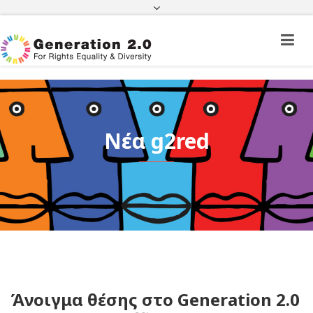
Πορεία Φακέλου Πολίτη Τρίτης Χώρας
Πορεία Φακέλου Ιθαγένειας
ΦΕΚ
e-paravolo
Facebook
Twitter
Instagram
Youtube
Linkedin
Νέα g2red
Άνοιγμα θέσης στο Generation 2.0