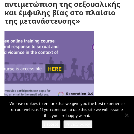
αντιμετώπιση της σεξουαλικής
και έμφυλης βίας στο πλαίσιο
της μετανάστευσης»
We use cookies to ensure that we give you the best experience
on our website. If you continue to use this site we will assume
that you are happy with it.
Διαθέσιμο για επαγγελματίες που εργάζονται με μετανάστες/
ριες και πρόσφυγες είναι το δωρεάν διαδικτυακό
I accept
Privacy policy
εκπαιδευτικό πρόγραμμα για την πρόληψη και αντιμετώπιση