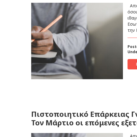
Από 
όσοι
ιθαγ
Εσωτ
την 
Post
Unde
Πιστοποιητικό Επάρκειας Γ
Τον Μάρτιο οι επόμενες εξετ
Από 