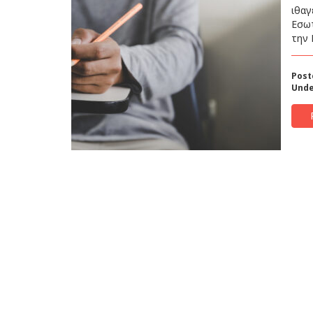
ιθαγ
Εσωτ
την 
Post
Unde