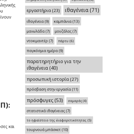
λληνικής
ιθαγένεια
(71)
εργαστήρια
(23)
ου
γίνουν
καμπάνια
(13)
ιθαγένεια
(9)
μανωλάδα
(7)
μουζάλας
(7)
ντοκιμαντέρ
(7)
πάρτυ
(6)
παγκόσμια ημέρα
(9)
παρατηρητήριο για την
ιθαγένεια
(40)
προσωπική ιστορία
(27)
πρόσβαση στην εργασία
(11)
πρόσφυγες
(53)
σαμαράς
(4)
Π):
στατιστικά ιθαγένειας
(7)
το ηφαίστειο της διαφορετικότητας
(5)
σες και
τουρνουά μπάσκετ
(10)