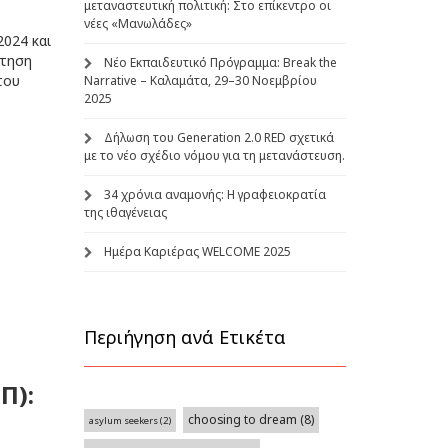
μεταναστευτική πολιτική: Στο επίκεντρο οι
νέες «Μανωλάδες»
2024 και
κτηση
Νέο Εκπαιδευτικό Πρόγραμμα: Break the
του
Narrative – Καλαμάτα, 29–30 Νοεμβρίου
2025
Δήλωση του Generation 2.0 RED σχετικά
με το νέο σχέδιο νόμου για τη μετανάστευση.
34 χρόνια αναμονής: Η γραφειοκρατία
της ιθαγένειας
Ημέρα Καριέρας WELCOME 2025
Περιήγηση ανά Ετικέτα
Π):
choosing to dream
(8)
asylum seekers
(2)