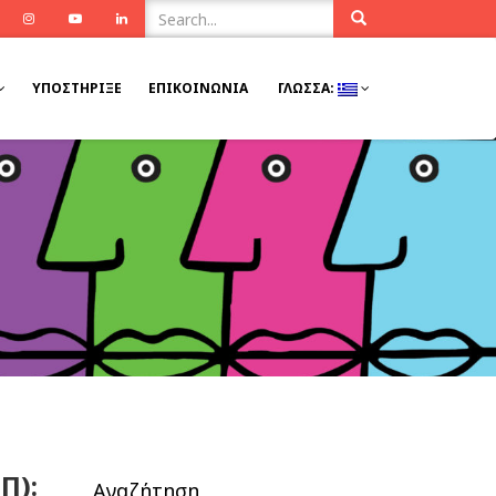
ook
Twitter
Instagram
Youtube
Linkedin
ΥΠΟΣΤΉΡΙΞΕ
ΕΠΙΚΟΙΝΩΝΊΑ
ΓΛΏΣΣΑ:
Π):
Αναζήτηση