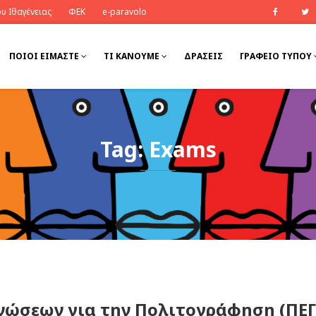
υ Ιθαγένειας
ΦΕΚ
e-paravolo
Faceb
ΠΟΙΟΊ ΕΊΜΑΣΤΕ
ΤΙ ΚΆΝΟΥΜΕ
ΔΡΆΣΕΙΣ
ΓΡΑΦΕΙΟ ΤΥΠΟΥ
Tag: Exams
νώσεων για την Πολιτογράφηση (ΠΕΓ