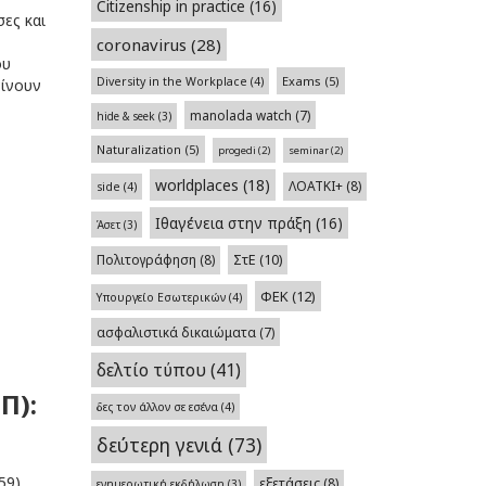
Citizenship in practice
(16)
ες και
coronavirus
(28)
ου
Exams
(5)
Diversity in the Workplace
(4)
γίνουν
manolada watch
(7)
hide & seek
(3)
Naturalization
(5)
progedi
(2)
seminar
(2)
worldplaces
(18)
ΛΟΑΤΚΙ+
(8)
side
(4)
Ιθαγένεια στην πράξη
(16)
Άσετ
(3)
Πολιτογράφηση
(8)
ΣτΕ
(10)
ΦΕΚ
(12)
Υπουργείο Εσωτερικών
(4)
ασφαλιστικά δικαιώματα
(7)
δελτίο τύπου
(41)
Π):
δες τον άλλον σε εσένα
(4)
δεύτερη γενιά
(73)
59),
εξετάσεις
(8)
ενημερωτική εκδήλωση
(3)