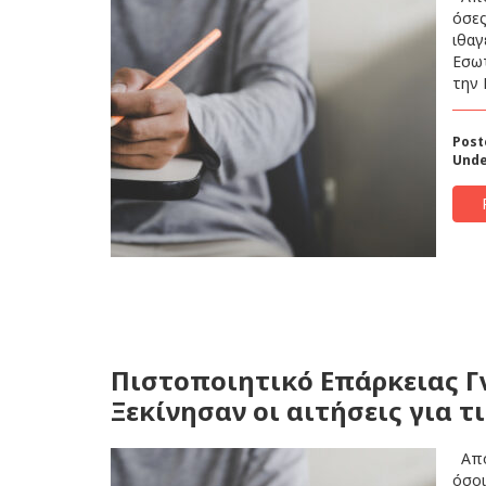
όσες
ιθαγ
Εσωτ
την 
Post
Unde
Πιστοποιητικό Επάρκειας Γ
Ξεκίνησαν οι αιτήσεις για τ
Από 
όσοι