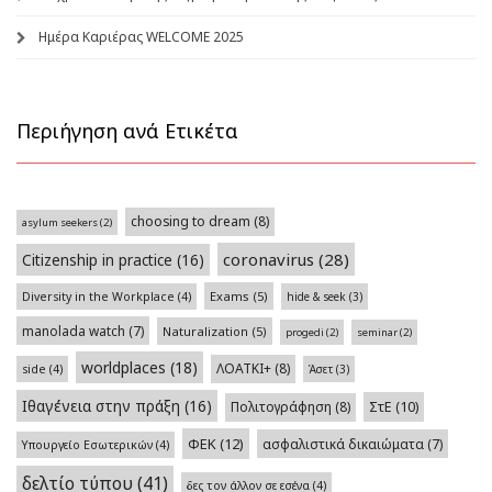
Ημέρα Καριέρας WELCOME 2025
Περιήγηση ανά Ετικέτα
choosing to dream
(8)
asylum seekers
(2)
coronavirus
(28)
Citizenship in practice
(16)
Exams
(5)
Diversity in the Workplace
(4)
hide & seek
(3)
manolada watch
(7)
Naturalization
(5)
progedi
(2)
seminar
(2)
worldplaces
(18)
ΛΟΑΤΚΙ+
(8)
side
(4)
Άσετ
(3)
Ιθαγένεια στην πράξη
(16)
Πολιτογράφηση
(8)
ΣτΕ
(10)
ΦΕΚ
(12)
ασφαλιστικά δικαιώματα
(7)
Υπουργείο Εσωτερικών
(4)
δελτίο τύπου
(41)
δες τον άλλον σε εσένα
(4)