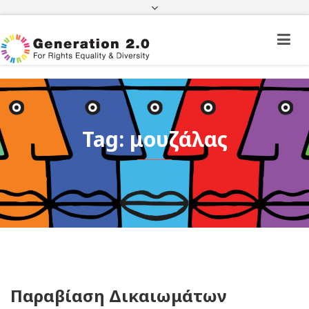
Πορεία Φακέλου Πολίτη Τρίτης Χώρας
Πορεία Φακέλου Ιθαγένειας
ΦΕΚ
e-paravolo
Facebook
Twitter
Instagram
Youtube
Linkedin
Tag: μουζάλας
Παραβίαση Δικαιωμάτων