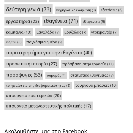
δεύτερη γενιά
(73)
εξετάσεις
(8)
ενημερωτική εκδήλωση
(3)
ιθαγένεια
(71)
εργαστήρια
(23)
ιθαγένεια
(9)
καμπάνια
(13)
μανωλάδα
(7)
μουζάλας
(7)
ντοκιμαντέρ
(7)
παγκόσμια ημέρα
(9)
πάρτυ
(6)
παρατηρητήριο για την ιθαγένεια
(40)
προσωπική ιστορία
(27)
πρόσβαση στην εργασία
(11)
πρόσφυγες
(53)
στατιστικά ιθαγένειας
(7)
σαμαράς
(4)
τουρνουά μπάσκετ
(10)
το ηφαίστειο της διαφορετικότητας
(5)
υπουργείο εσωτερικών
(20)
υπουργείο μεταναστευτικής πολιτικής
(17)
Ακολουθήστε μας στο Facebook