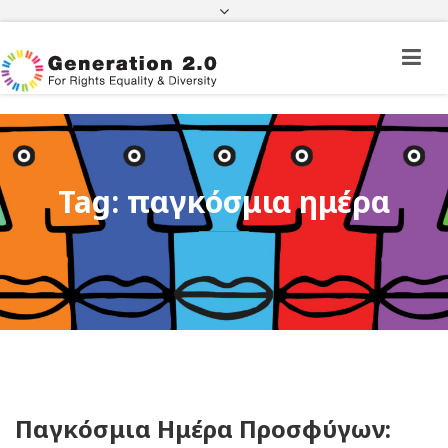
Πορεία Φακέλου Πολίτη Τρίτης Χώρας
Πορεία Φακέλου Ιθαγένειας
ΦΕΚ
e-paravolo
Facebook
Twitter
Instagram
Youtube
Linkedin
Tag: παγκόσμια ημέρα
Παγκόσμια Ημέρα Προσφύγων: