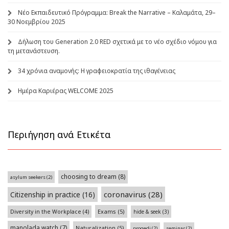
Νέο Εκπαιδευτικό Πρόγραμμα: Break the Narrative – Καλαμάτα, 29–
30 Νοεμβρίου 2025
Δήλωση του Generation 2.0 RED σχετικά με το νέο σχέδιο νόμου για
τη μετανάστευση.
34 χρόνια αναμονής: Η γραφειοκρατία της ιθαγένειας
Ημέρα Καριέρας WELCOME 2025
Περιήγηση ανά Ετικέτα
choosing to dream
(8)
asylum seekers
(2)
coronavirus
(28)
Citizenship in practice
(16)
Exams
(5)
Diversity in the Workplace
(4)
hide & seek
(3)
manolada watch
(7)
Naturalization
(5)
progedi
(2)
seminar
(2)