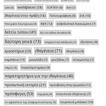
worldplaces
(18)
ΛΟΑΤΚΙ+
(8)
side
(4)
Άσετ
(3)
Ιθαγένεια στην πράξη
(16)
Πολιτογράφηση
(8)
ΣτΕ
(10)
ΦΕΚ
(12)
ασφαλιστικά δικαιώματα
(7)
Υπουργείο Εσωτερικών
(4)
δελτίο τύπου
(41)
δες τον άλλον σε εσένα
(4)
δεύτερη γενιά
(73)
εξετάσεις
(8)
ενημερωτική εκδήλωση
(3)
ιθαγένεια
(71)
εργαστήρια
(23)
ιθαγένεια
(9)
καμπάνια
(13)
μανωλάδα
(7)
μουζάλας
(7)
ντοκιμαντέρ
(7)
παγκόσμια ημέρα
(9)
πάρτυ
(6)
παρατηρητήριο για την ιθαγένεια
(40)
προσωπική ιστορία
(27)
πρόσβαση στην εργασία
(11)
πρόσφυγες
(53)
στατιστικά ιθαγένειας
(7)
σαμαράς
(4)
τουρνουά μπάσκετ
(10)
το ηφαίστειο της διαφορετικότητας
(5)