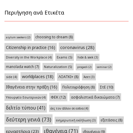
Περιήγηση ανά Ετικέτα
choosing to dream
(8)
asylum seekers
(2)
coronavirus
(28)
Citizenship in practice
(16)
Exams
(5)
Diversity in the Workplace
(4)
hide & seek
(3)
manolada watch
(7)
Naturalization
(5)
progedi
(2)
seminar
(2)
worldplaces
(18)
ΛΟΑΤΚΙ+
(8)
side
(4)
Άσετ
(3)
Ιθαγένεια στην πράξη
(16)
Πολιτογράφηση
(8)
ΣτΕ
(10)
ΦΕΚ
(12)
ασφαλιστικά δικαιώματα
(7)
Υπουργείο Εσωτερικών
(4)
δελτίο τύπου
(41)
δες τον άλλον σε εσένα
(4)
δεύτερη γενιά
(73)
εξετάσεις
(8)
ενημερωτική εκδήλωση
(3)
ιθαγένεια
(71)
εργαστήρια
(23)
ιθαγένεια
(9)