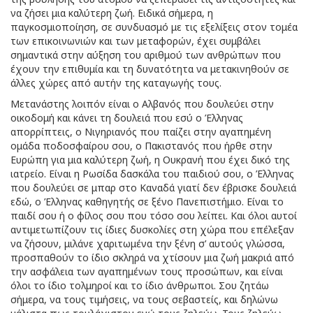
να ζήσει μια καλύτερη ζωή. Ειδικά σήμερα, η
παγκοσμιοποίηση, σε συνδυασμό με τις εξελίξεις στον τομέα
των επικοινωνιών και των μεταφορών, έχει συμβάλει
σημαντικά στην αύξηση του αριθμού των ανθρώπων που
έχουν την επιθυμία και τη δυνατότητα να μετακινηθούν σε
άλλες χώρες από αυτήν της καταγωγής τους.
Μετανάστης λοιπόν είναι ο Αλβανός που δουλεύει στην
οικοδομή και κάνει τη δουλειά που εσύ ο Έλληνας
απορρίπτεις, ο Νιγηριανός που παίζει στην αγαπημένη
ομάδα ποδοσφαίρου σου, ο Πακιστανός που ήρθε στην
Ευρώπη για μια καλύτερη ζωή, η Ουκρανή που έχει δικό της
ιατρείο. Είναι η Ρωσίδα δασκάλα του παιδιού σου, ο Έλληνας
που δουλεύει σε μπαρ στο Καναδά γιατί δεν έβρισκε δουλειά
εδώ, ο Έλληνας καθηγητής σε ξένο Πανεπιστήμιο. Είναι το
παιδί σου ή ο φίλος σου που τόσο σου λείπει. Και όλοι αυτοί
αντιμετωπίζουν τις ίδιες δυσκολίες στη χώρα που επέλεξαν
να ζήσουν, μιλάνε χαριτωμένα την ξένη σ’ αυτούς γλώσσα,
προσπαθούν το ίδιο σκληρά να χτίσουν μια ζωή μακριά από
την ασφάλεια των αγαπημένων τους προσώπων, και είναι
όλοι το ίδιο τολμηροί και το ίδιο άνθρωποι. Σου ζητάω
σήμερα, να τους τιμήσεις, να τους σεβαστείς, και δηλώνω