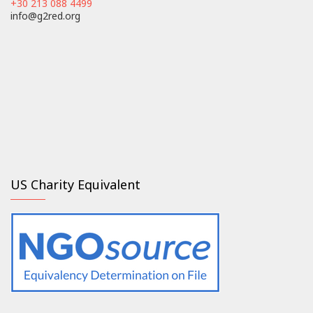
+30 213 088 4499
info@g2red.org
US Charity Equivalent