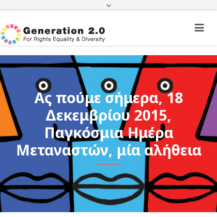
Πορεία Φακέλου Πολίτη Τρίτης Χώρας
Πορεία Φακέλου Ιθαγένειας
ΦΕΚ
e-paravolo
Facebook
Twitter
Instagram
Youtube
Linkedin
Ας πούμε σήμερα, 18
Δεκεμβρίου 2015,
Παγκόσμια Ημέρα
Μεταναστών, μία αλήθεια