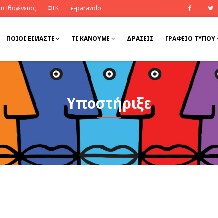
υ Ιθαγένειας
ΦΕΚ
e-paravolo
Faceb
ΠΟΙΟΊ ΕΊΜΑΣΤΕ
ΤΙ ΚΆΝΟΥΜΕ
ΔΡΆΣΕΙΣ
ΓΡΑΦΕΙΟ ΤΥΠΟΥ
Υποστήριξε