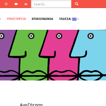
ook
Twitter
Instagram
Youtube
Linkedin
ΥΠΟΣΤΉΡΙΞΕ
ΕΠΙΚΟΙΝΩΝΊΑ
ΓΛΏΣΣΑ:
Αναζήτηση