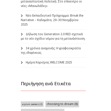
μεταναστευτική πολιτική: Στο επίκεντρο οι
νέες «Μανωλάδες»
Νέο Εκπαιδευτικό Πρόγραμμα: Break the
Narrative – Καλαμάτα, 29–30 Νοεμβρίου
2025
Δήλωση του Generation 2.0 RED σχετικά
με το νέο σχέδιο νόμου για τη μετανάστευση.
34 χρόνια αναμονής: Η γραφειοκρατία
της ιθαγένειας
Ημέρα Καριέρας WELCOME 2025
Περιήγηση ανά Ετικέτα
choosing to dream
(8)
asylum seekers
(2)