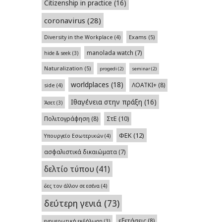
Citizenship in practice
(16)
coronavirus
(28)
Exams
(5)
Diversity in the Workplace
(4)
manolada watch
(7)
hide & seek
(3)
Naturalization
(5)
progedi
(2)
seminar
(2)
worldplaces
(18)
ΛΟΑΤΚΙ+
(8)
side
(4)
Ιθαγένεια στην πράξη
(16)
Άσετ
(3)
Πολιτογράφηση
(8)
ΣτΕ
(10)
ΦΕΚ
(12)
Υπουργείο Εσωτερικών
(4)
ασφαλιστικά δικαιώματα
(7)
δελτίο τύπου
(41)
δες τον άλλον σε εσένα
(4)
δεύτερη γενιά
(73)
εξετάσεις
(8)
ενημερωτική εκδήλωση
(3)