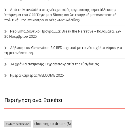
Από τη Μανωλάδα στις νέες μορφές εργασιακής εκμετάλλευσης:
Υπόμνημα του G2RED για μια δίκαιη και λειτουργική μεταναστευτική
πολιτική: Στο επίκεντρο οι νέες «Μανωλάδες»
Νέο Εκπαιδευτικό Πρόγραμμα: Break the Narrative – Καλαμάτα, 29–
30 Νοεμβρίου 2025
Δήλωση του Generation 2.0 RED σχετικά με το νέο σχέδιο νόμου για
τη μετανάστευση.
34 χρόνια αναμονής: Η γραφειοκρατία της ιθαγένειας
Ημέρα Καριέρας WELCOME 2025
Περιήγηση ανά Ετικέτα
choosing to dream
(8)
asylum seekers
(2)