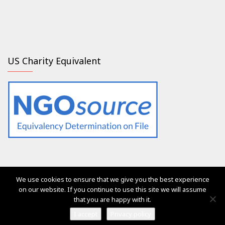
US Charity Equivalent
We use cookies to ensure that we give you the best experience
Οι υπηρεσίες του Generation 2.0 RED ήταν, είναι και θα είναι
on our website. If you continue to use this site we will assume
πάντοτε δωρεάν για όλους
that you are happy with it.
Ⓒ Generation 2.0 for Rights, Equality & Diversity 2017
I accept
Privacy policy
Vega Pro Wordpress Theme
by
LyraThemes