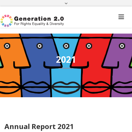
Πορεία Φακέλου Πολίτη Τρίτης Χώρας
Πορεία Φακέλου Ιθαγένειας
ΦΕΚ
e-paravolo
Facebook
Twitter
Instagram
Youtube
Linkedin
2021
Annual Report 2021