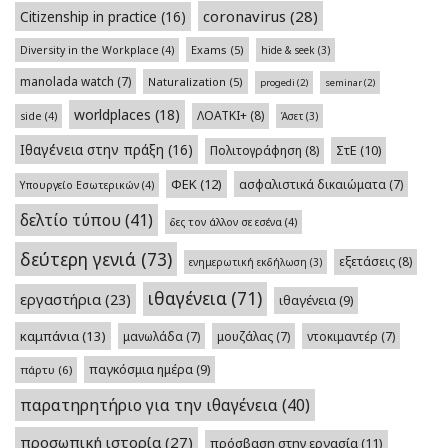
coronavirus
(28)
Citizenship in practice
(16)
Exams
(5)
Diversity in the Workplace
(4)
hide & seek
(3)
manolada watch
(7)
Naturalization
(5)
progedi
(2)
seminar
(2)
worldplaces
(18)
ΛΟΑΤΚΙ+
(8)
side
(4)
Άσετ
(3)
Ιθαγένεια στην πράξη
(16)
Πολιτογράφηση
(8)
ΣτΕ
(10)
ΦΕΚ
(12)
ασφαλιστικά δικαιώματα
(7)
Υπουργείο Εσωτερικών
(4)
δελτίο τύπου
(41)
δες τον άλλον σε εσένα
(4)
δεύτερη γενιά
(73)
εξετάσεις
(8)
ενημερωτική εκδήλωση
(3)
ιθαγένεια
(71)
εργαστήρια
(23)
ιθαγένεια
(9)
καμπάνια
(13)
μανωλάδα
(7)
μουζάλας
(7)
ντοκιμαντέρ
(7)
παγκόσμια ημέρα
(9)
πάρτυ
(6)
παρατηρητήριο για την ιθαγένεια
(40)
προσωπική ιστορία
(27)
πρόσβαση στην εργασία
(11)