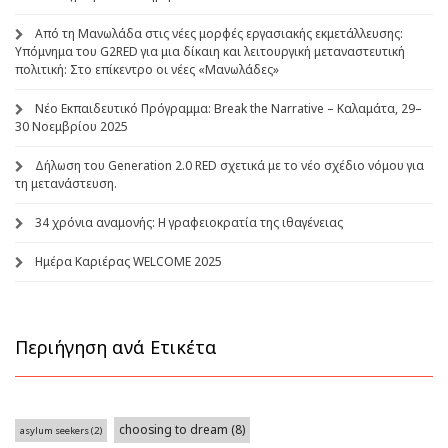
Από τη Μανωλάδα στις νέες μορφές εργασιακής εκμετάλλευσης:
Υπόμνημα του G2RED για μια δίκαιη και λειτουργική μεταναστευτική
πολιτική: Στο επίκεντρο οι νέες «Μανωλάδες»
Νέο Εκπαιδευτικό Πρόγραμμα: Break the Narrative – Καλαμάτα, 29–
30 Νοεμβρίου 2025
Δήλωση του Generation 2.0 RED σχετικά με το νέο σχέδιο νόμου για
τη μετανάστευση.
34 χρόνια αναμονής: Η γραφειοκρατία της ιθαγένειας
Ημέρα Καριέρας WELCOME 2025
Περιήγηση ανά Ετικέτα
choosing to dream
(8)
asylum seekers
(2)