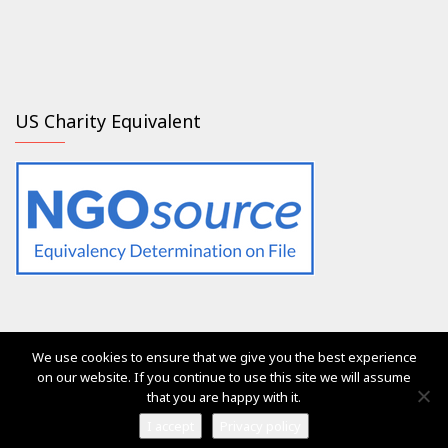
US Charity Equivalent
We use cookies to ensure that we give you the best experience
Οι υπηρεσίες του Generation 2.0 RED ήταν, είναι και θα είναι
on our website. If you continue to use this site we will assume
πάντοτε δωρεάν για όλους
that you are happy with it.
Ⓒ Generation 2.0 for Rights, Equality & Diversity 2017
I accept
Privacy policy
Vega Pro Wordpress Theme
by
LyraThemes