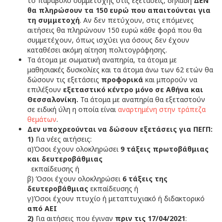
το παράβολο συμμετοχής στις εξετάσεις, δηλαδή
ΔΕΝ
θα πληρώσουν τα 150 ευρώ που απαιτούνται για
τη συμμετοχή
. Αν δεν πετύχουν, στις επόμενες
αιτήσεις θα πληρώνουν 150 ευρώ κάθε φορά που θα
συμμετέχουν, όπως ισχύει για όσους δεν έχουν
καταθέσει ακόμη αίτηση πολιτογράφησης.
Τα άτομα με σωματική αναπηρία, τα άτομα με
μαθησιακές δυσκολίες και τα άτομα άνω των 62 ετών θα
δώσουν τις εξετάσεις
προφορικά
και μπορούν να
επιλέξουν
εξεταστικό κέντρο μόνο σε Αθήνα και
Θεσσαλονίκη.
Τα άτομα με αναπηρία θα εξεταστούν
σε ειδική ύλη η οποία είναι
αναρτημένη στην τράπεζα
θεμάτων
.
Δεν υποχρεούνται να δώσουν εξετάσεις για ΠΕΓΠ:
1)
Για νέες αιτήσεις:
α)Όσοι έχουν ολοκληρώσει
9 τάξεις πρωτοβάθμιας
και δευτεροβάθμιας
εκπαίδευσης ή
β) Όσοι έχουν ολοκληρώσει
6 τάξεις της
δευτεροβάθμιας
εκπαίδευσης ή
γ)Όσοι έχουν πτυχίο ή μεταπτυχιακό ή διδακτορικό
από ΑΕΙ
2)
Για αιτήσεις που έγιναν
πριν τις 17/04/2021
: