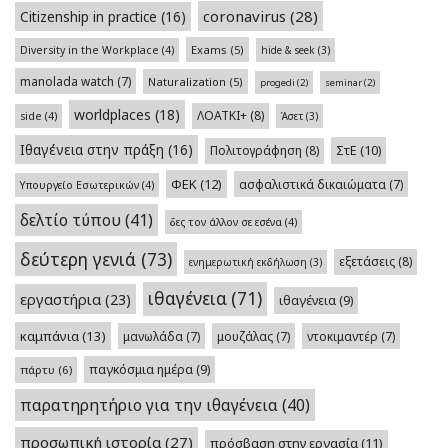
coronavirus
(28)
Citizenship in practice
(16)
Exams
(5)
Diversity in the Workplace
(4)
hide & seek
(3)
manolada watch
(7)
Naturalization
(5)
progedi
(2)
seminar
(2)
worldplaces
(18)
ΛΟΑΤΚΙ+
(8)
side
(4)
Άσετ
(3)
Ιθαγένεια στην πράξη
(16)
Πολιτογράφηση
(8)
ΣτΕ
(10)
ΦΕΚ
(12)
ασφαλιστικά δικαιώματα
(7)
Υπουργείο Εσωτερικών
(4)
δελτίο τύπου
(41)
δες τον άλλον σε εσένα
(4)
δεύτερη γενιά
(73)
εξετάσεις
(8)
ενημερωτική εκδήλωση
(3)
ιθαγένεια
(71)
εργαστήρια
(23)
ιθαγένεια
(9)
καμπάνια
(13)
μανωλάδα
(7)
μουζάλας
(7)
ντοκιμαντέρ
(7)
παγκόσμια ημέρα
(9)
πάρτυ
(6)
παρατηρητήριο για την ιθαγένεια
(40)
προσωπική ιστορία
(27)
πρόσβαση στην εργασία
(11)