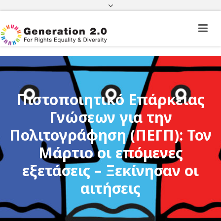
Πορεία Φακέλου Πολίτη Τρίτης Χώρας
Πορεία Φακέλου Ιθαγένειας
ΦΕΚ
e-paravolo
Facebook
Twitter
Instagram
Youtube
Linkedin
Πιστοποιητικό Επάρκειας
Γνώσεων για την
Πολιτογράφηση (ΠΕΓΠ): Τον
Μάρτιο οι επόμενες
εξετάσεις – Ξεκίνησαν οι
αιτήσεις