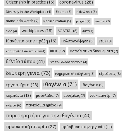
coronavirus
(28)
Citizenship in practice
(16)
Exams
(5)
Diversity in the Workplace
(4)
hide & seek
(3)
manolada watch
(7)
Naturalization
(5)
progedi
(2)
seminar
(2)
worldplaces
(18)
ΛΟΑΤΚΙ+
(8)
side
(4)
Άσετ
(3)
Ιθαγένεια στην πράξη
(16)
Πολιτογράφηση
(8)
ΣτΕ
(10)
ΦΕΚ
(12)
ασφαλιστικά δικαιώματα
(7)
Υπουργείο Εσωτερικών
(4)
δελτίο τύπου
(41)
δες τον άλλον σε εσένα
(4)
δεύτερη γενιά
(73)
εξετάσεις
(8)
ενημερωτική εκδήλωση
(3)
ιθαγένεια
(71)
εργαστήρια
(23)
ιθαγένεια
(9)
καμπάνια
(13)
μανωλάδα
(7)
μουζάλας
(7)
ντοκιμαντέρ
(7)
παγκόσμια ημέρα
(9)
πάρτυ
(6)
παρατηρητήριο για την ιθαγένεια
(40)
προσωπική ιστορία
(27)
πρόσβαση στην εργασία
(11)