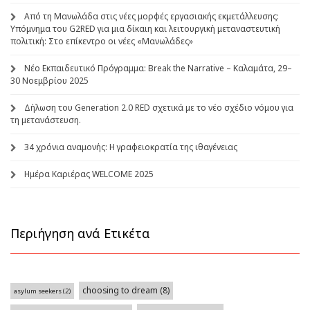
Από τη Μανωλάδα στις νέες μορφές εργασιακής εκμετάλλευσης:
Υπόμνημα του G2RED για μια δίκαιη και λειτουργική μεταναστευτική
πολιτική: Στο επίκεντρο οι νέες «Μανωλάδες»
Νέο Εκπαιδευτικό Πρόγραμμα: Break the Narrative – Καλαμάτα, 29–
30 Νοεμβρίου 2025
Δήλωση του Generation 2.0 RED σχετικά με το νέο σχέδιο νόμου για
τη μετανάστευση.
34 χρόνια αναμονής: Η γραφειοκρατία της ιθαγένειας
Ημέρα Καριέρας WELCOME 2025
Περιήγηση ανά Ετικέτα
choosing to dream
(8)
asylum seekers
(2)