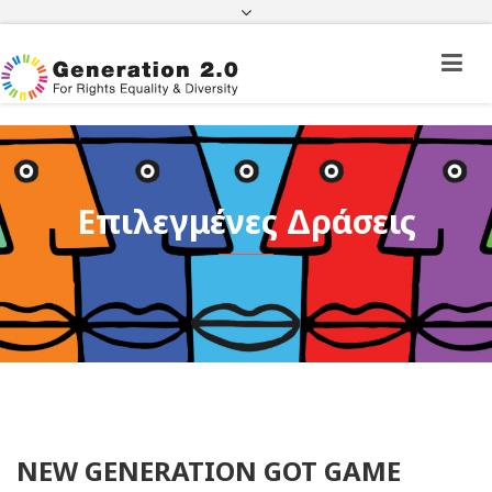
Πορεία Φακέλου Πολίτη Τρίτης Χώρας
Πορεία Φακέλου Ιθαγένειας
ΦΕΚ
e-paravolo
Facebook
Twitter
Instagram
Youtube
Linkedin
Επιλεγμένες Δράσεις
NEW GENERATION GOT GAME