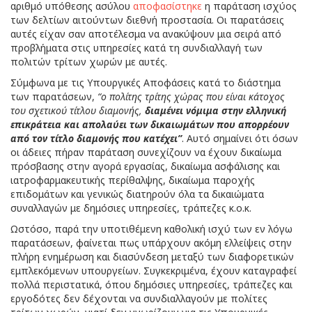
αριθμό υπόθεσης ασύλου
αποφασίστηκε
η παράταση ισχύος
των δελτίων αιτούντων διεθνή προστασία. Οι παρατάσεις
αυτές είχαν σαν αποτέλεσμα να ανακύψουν μια σειρά από
προβλήματα στις υπηρεσίες κατά τη συνδιαλλαγή των
πολιτών τρίτων χωρών με αυτές.
Σύμφωνα με τις Υπουργικές Αποφάσεις κατά το διάστημα
των παρατάσεων,
“ο πολίτης τρίτης χώρας που είναι κάτοχος
του σχετικού τίτλου διαμονής,
διαμένει νόμιμα στην ελληνική
επικράτεια και απολαύει των δικαιωμάτων που απορρέουν
από τον τίτλο διαμονής που κατέχει”
. Αυτό σημαίνει ότι όσων
οι άδειες πήραν παράταση συνεχίζουν να έχουν δικαίωμα
πρόσβασης στην αγορά εργασίας, δικαίωμα ασφάλισης και
ιατροφαρμακευτικής περίθαλψης, δικαίωμα παροχής
επιδομάτων και γενικώς διατηρούν όλα τα δικαιώματα
συναλλαγών με δημόσιες υπηρεσίες, τράπεζες κ.ο.κ.
Ωστόσο, παρά την
υποτιθέμενη καθολική ισχύ των εν λόγω
παρατάσεων,
φαίνεται πως υπάρχουν ακόμη ελλείψεις στην
πλήρη ενημέρωση και διασύνδεση μεταξύ των διαφορετικών
εμπλεκόμενων υπουργείων. Συγκεκριμένα, έχουν καταγραφεί
πολλά περιστατικά, όπου δημόσιες υπηρεσίες, τράπεζες και
εργοδότες δεν δέχονται να συνδιαλλαγούν με πολίτες