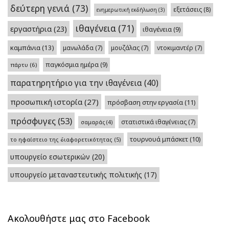
δεύτερη γενιά
(73)
εξετάσεις
(8)
ενημερωτική εκδήλωση
(3)
ιθαγένεια
(71)
εργαστήρια
(23)
ιθαγένεια
(9)
καμπάνια
(13)
μανωλάδα
(7)
μουζάλας
(7)
ντοκιμαντέρ
(7)
παγκόσμια ημέρα
(9)
πάρτυ
(6)
παρατηρητήριο για την ιθαγένεια
(40)
προσωπική ιστορία
(27)
πρόσβαση στην εργασία
(11)
πρόσφυγες
(53)
στατιστικά ιθαγένειας
(7)
σαμαράς
(4)
τουρνουά μπάσκετ
(10)
το ηφαίστειο της διαφορετικότητας
(5)
υπουργείο εσωτερικών
(20)
υπουργείο μεταναστευτικής πολιτικής
(17)
Ακολουθήστε μας στο Facebook