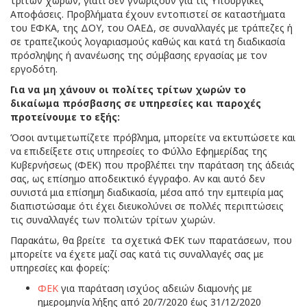
τρίτων χωρών, γιατί δεν γνωρίζουν για τις Υπουργικές
Αποφάσεις. Προβλήματα έχουν εντοπιστεί σε καταστήματα
του ΕΦΚΑ, της ΔΟΥ, του ΟΑΕΔ, σε συναλλαγές με τράπεζες ή
σε τραπεζικούς λογαριασμούς καθώς και κατά τη διαδικασία
πρόσληψης ή ανανέωσης της σύμβασης εργασίας με τον
εργοδότη.
Για να μη χάνουν οι πολίτες τρίτων χωρών το
δικαίωμα πρόσβασης σε υπηρεσίες και παροχές
προτείνουμε το εξής:
Όσοι αντιμετωπίζετε πρόβλημα, μπορείτε να εκτυπώσετε και
να επιδείξετε στις υπηρεσίες το Φύλλο Εφημερίδας της
Κυβερνήσεως (ΦΕΚ) που προβλέπει την παράταση της άδειάς
σας, ως επίσημο αποδεικτικό έγγραφο. Αν και αυτό δεν
συνιστά μια επίσημη διαδικασία, μέσα από την εμπειρία μας
διαπιστώσαμε ότι έχει διευκολύνει σε πολλές περιπτώσεις
τις συναλλαγές των πολιτών τρίτων χωρών.
Παρακάτω, θα βρείτε τα σχετικά ΦΕΚ των παρατάσεων, που
μπορείτε να έχετε μαζί σας κατά τις συναλλαγές σας με
υπηρεσίες και φορείς:
ΦΕΚ
για παράταση ισχύος αδειών διαμονής με
ημερομηνία λήξης από 20/7/2020 έως 31/12/2020