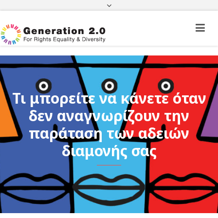
Πορεία Φακέλου Πολίτη Τρίτης Χώρας
Πορεία Φακέλου Ιθαγένειας
ΦΕΚ
e-paravolo
Facebook
Twitter
Instagram
Youtube
Linkedin
Τι μπορείτε να κάνετε όταν
δεν αναγνωρίζουν την
παράταση των αδειών
διαμονής σας