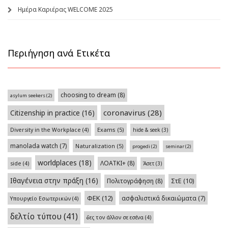
Ημέρα Καριέρας WELCOME 2025
Περιήγηση ανά Ετικέτα
choosing to dream
(8)
asylum seekers
(2)
coronavirus
(28)
Citizenship in practice
(16)
Exams
(5)
Diversity in the Workplace
(4)
hide & seek
(3)
manolada watch
(7)
Naturalization
(5)
progedi
(2)
seminar
(2)
worldplaces
(18)
ΛΟΑΤΚΙ+
(8)
side
(4)
Άσετ
(3)
Ιθαγένεια στην πράξη
(16)
Πολιτογράφηση
(8)
ΣτΕ
(10)
ΦΕΚ
(12)
ασφαλιστικά δικαιώματα
(7)
Υπουργείο Εσωτερικών
(4)
δελτίο τύπου
(41)
δες τον άλλον σε εσένα
(4)