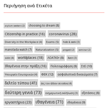
Περιήγηση ανά Ετικέτα
choosing to dream
(8)
asylum seekers
(2)
coronavirus
(28)
Citizenship in practice
(16)
Exams
(5)
Diversity in the Workplace
(4)
hide & seek
(3)
manolada watch
(7)
Naturalization
(5)
progedi
(2)
seminar
(2)
worldplaces
(18)
ΛΟΑΤΚΙ+
(8)
side
(4)
Άσετ
(3)
Ιθαγένεια στην πράξη
(16)
Πολιτογράφηση
(8)
ΣτΕ
(10)
ΦΕΚ
(12)
ασφαλιστικά δικαιώματα
(7)
Υπουργείο Εσωτερικών
(4)
δελτίο τύπου
(41)
δες τον άλλον σε εσένα
(4)
δεύτερη γενιά
(73)
εξετάσεις
(8)
ενημερωτική εκδήλωση
(3)
ιθαγένεια
(71)
εργαστήρια
(23)
ιθαγένεια
(9)