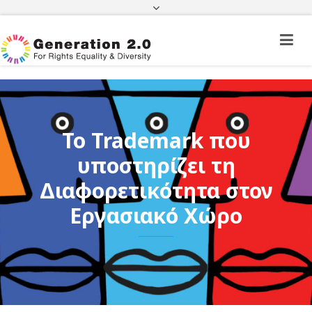
Πορεία Φακέλου Πολίτη Τρίτης Χώρας
Πορεία Φακέλου Ιθαγένειας
ΦΕΚ
e-paravolo
Facebook
Twitter
Instagram
Youtube
Linkedin
Το Trademark που
υποστηρίζει τη
Διαφορετικότητα στον
Εργασιακό Χώρο