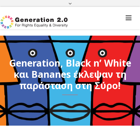
Πορεία Φακέλου Πολίτη Τρίτης Χώρας
Πορεία Φακέλου Ιθαγένειας
ΦΕΚ
e-paravolo
Facebook
Twitter
Instagram
Youtube
Linkedin
Generation, Black n’ White
και Bananes έκλεψαν τη
παράσταση στη Σύρο!