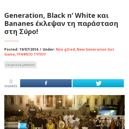
Generation, Black n’ White και
Bananes έκλεψαν τη παράσταση
στη Σύρο!
Posted: 19/07/2016
/
Under:
Νέα g2red
,
New Generation Got
Game
,
ΓΡΑΦΕΙΟ ΤΥΠΟΥ
τουρνουά μπάσκετ
0
SHARES