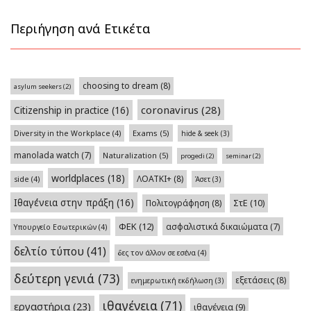
Περιήγηση ανά Ετικέτα
choosing to dream
(8)
asylum seekers
(2)
coronavirus
(28)
Citizenship in practice
(16)
Exams
(5)
Diversity in the Workplace
(4)
hide & seek
(3)
manolada watch
(7)
Naturalization
(5)
progedi
(2)
seminar
(2)
worldplaces
(18)
ΛΟΑΤΚΙ+
(8)
side
(4)
Άσετ
(3)
Ιθαγένεια στην πράξη
(16)
Πολιτογράφηση
(8)
ΣτΕ
(10)
ΦΕΚ
(12)
ασφαλιστικά δικαιώματα
(7)
Υπουργείο Εσωτερικών
(4)
δελτίο τύπου
(41)
δες τον άλλον σε εσένα
(4)
δεύτερη γενιά
(73)
εξετάσεις
(8)
ενημερωτική εκδήλωση
(3)
ιθαγένεια
(71)
εργαστήρια
(23)
ιθαγένεια
(9)