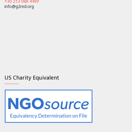
+30 213 088 4499
info@g2red.org
US Charity Equivalent