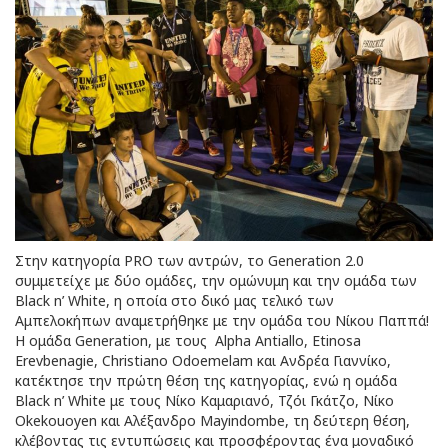
Στην κατηγορία PRO των αντρών, το Generation 2.0
συμμετείχε με δύο ομάδες, την ομώνυμη και την ομάδα των
Black n’ White, η οποία στο δικό μας τελικό των
Αμπελοκήπων αναμετρήθηκε με την ομάδα του Νίκου Παππά!
Η ομάδα Generation, με τους Alpha Antiallo, Etinosa
Erevbenagie, Christiano Odoemelam και Ανδρέα Γιαννίκο,
κατέκτησε την πρώτη θέση της κατηγορίας, ενώ η ομάδα
Black n’ White με τους Νίκο Καμαριανό, Τζόι Γκάτζο, Νίκο
Okekouoyen και Αλέξανδρο Mayindombe, τη δεύτερη θέση,
κλέβοντας τις εντυπώσεις και προσφέροντας ένα μοναδικό