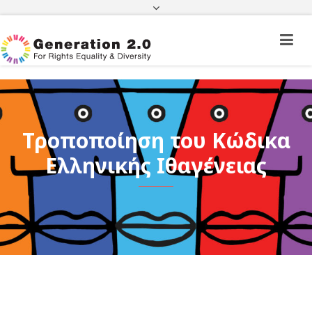
Πορεία Φακέλου Πολίτη Τρίτης Χώρας
Πορεία Φακέλου Ιθαγένειας
ΦΕΚ
e-paravolo
Facebook
Twitter
Instagram
Youtube
Linkedin
Τροποποίηση του Κώδικα
Ελληνικής Ιθαγένειας