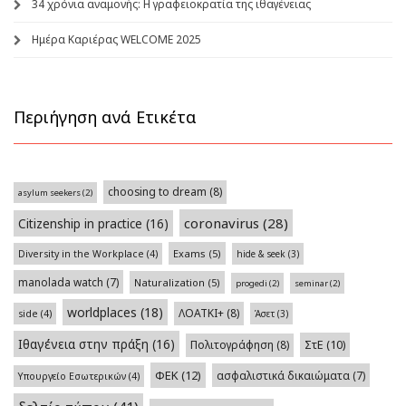
34 χρόνια αναμονής: Η γραφειοκρατία της ιθαγένειας
Ημέρα Καριέρας WELCOME 2025
Περιήγηση ανά Ετικέτα
choosing to dream
(8)
asylum seekers
(2)
coronavirus
(28)
Citizenship in practice
(16)
Exams
(5)
Diversity in the Workplace
(4)
hide & seek
(3)
manolada watch
(7)
Naturalization
(5)
progedi
(2)
seminar
(2)
worldplaces
(18)
ΛΟΑΤΚΙ+
(8)
side
(4)
Άσετ
(3)
Ιθαγένεια στην πράξη
(16)
Πολιτογράφηση
(8)
ΣτΕ
(10)
ΦΕΚ
(12)
ασφαλιστικά δικαιώματα
(7)
Υπουργείο Εσωτερικών
(4)