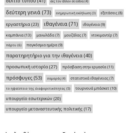
δελτίο τύπου
(41)
δες τον άλλον σε εσένα
(4)
δεύτερη γενιά
(73)
εξετάσεις
(8)
ενημερωτική εκδήλωση
(3)
ιθαγένεια
(71)
εργαστήρια
(23)
ιθαγένεια
(9)
καμπάνια
(13)
μανωλάδα
(7)
μουζάλας
(7)
ντοκιμαντέρ
(7)
παγκόσμια ημέρα
(9)
πάρτυ
(6)
παρατηρητήριο για την ιθαγένεια
(40)
προσωπική ιστορία
(27)
πρόσβαση στην εργασία
(11)
πρόσφυγες
(53)
στατιστικά ιθαγένειας
(7)
σαμαράς
(4)
τουρνουά μπάσκετ
(10)
το ηφαίστειο της διαφορετικότητας
(5)
υπουργείο εσωτερικών
(20)
υπουργείο μεταναστευτικής πολιτικής
(17)