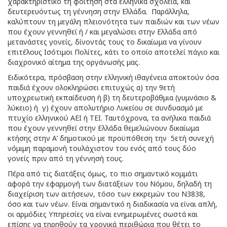
χαρακτηριστικό τη φοίτηση στα ελληνικά σχολεία, και
δευτερευόντως τη γέννηση στην Ελλάδα. Παράλληλα,
καλύπτουν τη μεγάλη πλειονότητα των παιδιών και των νέων
που έχουν γεννηθεί ή / και μεγαλώσει στην Ελλάδα από
μετανάστες γονείς, δίνοντάς τους το δικαίωμα να γίνουν
επιτέλους Ισότιμοι Πολίτες, κάτι το οποίο αποτελεί πάγιο και
διαχρονικό αίτημα της οργάνωσής μας.
Ειδικότερα, πρόσβαση στην ελληνική ιθαγένεια αποκτούν όσα
παιδιά έχουν ολοκληρώσει επιτυχώς α) την 9ετή
υποχρεωτική εκπαίδευση ή β) τη δευτεροβάθμια (γυμνάσιο &
λύκειο) ή γ) έχουν απολυτήριο Λυκείου σε συνδυασμό με
πτυχίο ελληνικού ΑΕΙ ή ΤΕΙ. Ταυτόχρονα, τα ανήλικα παιδιά
που έχουν γεννηθεί στην Ελλάδα θεμελιώνουν δικαίωμα
κτήσης στην Α’ δημοτικού με προϋπόθεση την 5ετή συνεχή
νόμιμη παραμονή τουλάχιστον του ενός από τους δύο
γονείς πριν από τη γέννησή τους.
Πέρα από τις διατάξεις όμως, το πιο σημαντικό κομμάτι
αφορά την εφαρμογή των διατάξεων του Νόμου, δηλαδή τη
διαχείριση των αιτήσεων, τόσο των εκκρεμών του Ν3838,
όσο και των νέων. Είναι σημαντικό η διαδικασία να είναι απλή,
οι αρμόδιες Υπηρεσίες να είναι ενημερωμένες σωστά και
επίσης να τηρηθούν τα χρονικά περιθώρια που θέτει το