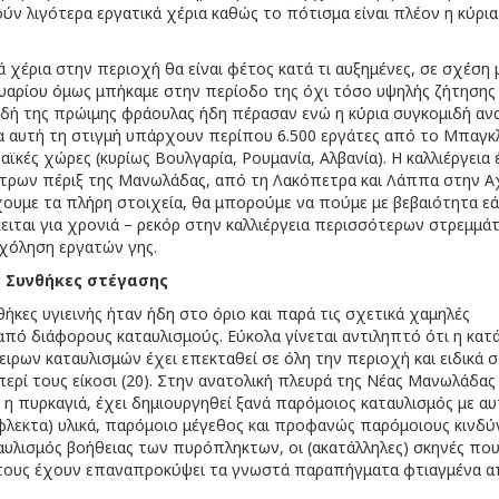
ν λιγότερα εργατικά χέρια καθώς το πότισμα είναι πλέον η κύρια
 χέρια στην περιοχή θα είναι φέτος κατά τι αυξημένες, σε σχέση 
ουαρίου όμως μπήκαμε στην περίοδο της όχι τόσο υψηλής ζήτησης
μιδή της πρώιμης φράουλας ήδη πέρασαν ενώ η κύρια συγκομιδή αν
α αυτή τη στιγμή υπάρχουν περίπου 6.500 εργάτες από το Μπαγκ
κές χώρες (κυρίως Βουλγαρία, Ρουμανία, Αλβανία). Η καλλιέργεια 
μέτρων πέριξ της Μανωλάδας, από τη Λακόπετρα και Λάππα στην Α
έχουμε τα πλήρη στοιχεία, θα μπορούμε να πούμε με βεβαιότητα ε
ειται για χρονιά – ρεκόρ στην καλλιέργεια περισσότερων στρεμμ
χόληση εργατών γης.
Συνθήκες στέγασης
κες υγιεινής ήταν ήδη στο όριο και παρά τις σχετικά χαμηλές
 από διάφορους καταυλισμούς. Εύκολα γίνεται αντιληπτό ότι η κα
ιρων καταυλισμών έχει επεκταθεί σε όλη την περιοχή και ειδικά 
ρί τους είκοσι (20). Στην ανατολική πλευρά της Νέας Μανωλάδας 
 η πυρκαγιά, έχει δημιουργηθεί ξανά παρόμοιος καταυλισμός με α
ύφλεκτα) υλικά, παρόμοιο μέγεθος και προφανώς παρόμοιους κινδύ
υλισμός βοήθειας των πυρόπληκτων, οι (ακατάλληλες) σκηνές που
η τους έχουν επαναπροκύψει τα γνωστά παραπήγματα φτιαγμένα 