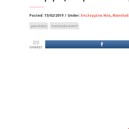
Posted: 15/02/2019
/
Under:
Επιλεγμένα Νέα
,
Manolad
μανωλάδα
manolada watch
89
SHARES