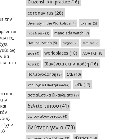
Citizenship in practice
(16)
coronavirus
(28)
με την
Exams
(5)
Diversity in the Workplace
(4)
αμένεται
manolada watch
(7)
hide & seek
(3)
λαντές,
Naturalization
(5)
έχει
progedi
(2)
seminar
(2)
χαΐα ως
worldplaces
(18)
ΛΟΑΤΚΙ+
(8)
side
(4)
άν θα
άτων από
Ιθαγένεια στην πράξη
(16)
Άσετ
(3)
Πολιτογράφηση
(8)
ΣτΕ
(10)
ΦΕΚ
(12)
Υπουργείο Εσωτερικών
(4)
τάσταση
ασφαλιστικά δικαιώματα
(7)
στην
δελτίο τύπου
(41)
και
υτόν
δες τον άλλον σε εσένα
(4)
νους.
 είχαν
δεύτερη γενιά
(73)
από
εξετάσεις
(8)
ενημερωτική εκδήλωση
(3)