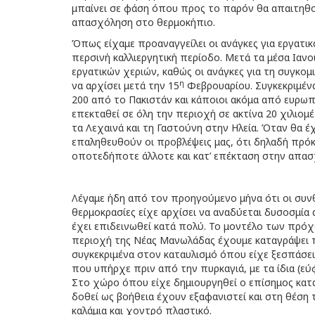
μπαίνει σε φάση όπου προς το παρόν θα απαιτηθού
απασχόληση στο θερμοκήπιο.
Όπως είχαμε προαναγγείλει οι ανάγκες για εργατικά
περσινή καλλιεργητική περίοδο. Μετά τα μέσα Ιαν
εργατικών χεριών, καθώς οι ανάγκες για τη συγκο
η
να αρχίσει μετά την 15
Φεβρουαρίου. Συγκεκριμέν
200 από το Πακιστάν και κάποιοι ακόμα από ευρωπαϊ
επεκταθεί σε όλη την περιοχή σε ακτίνα 20 χιλιο
τα Λεχαινά και τη Γαστούνη στην Ηλεία. Όταν θα 
επαληθευθούν οι προβλέψεις μας, ότι δηλαδή πρόκ
οποτεδήποτε άλλοτε και κατ’ επέκταση στην απασ
Λέγαμε ήδη από τον προηγούμενο μήνα ότι οι συνθή
θερμοκρασίες είχε αρχίσει να αναδύεται δυσοσμία
έχει επιδεινωθεί κατά πολύ. Το μοντέλο των πρόχε
περιοχή της Νέας Μανωλάδας έχουμε καταγράψει πε
συγκεκριμένα στον καταυλισμό όπου είχε ξεσπάσει
που υπήρχε πριν από την πυρκαγιά, με τα ίδια (ε
Στο χώρο όπου είχε δημιουργηθεί ο επίσημος κατα
δοθεί ως βοήθεια έχουν εξαφανιστεί και στη θέσ
καλάμια και χοντρό πλαστικό.