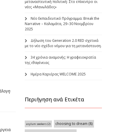
μεταναστευτική πολιτική: Στο επίκεντρο οι
νέες «Μανωλάδες»
Νέο Εκπαιδευτικό Πρόγραμμα: Break the
Narrative – Καλαμάτα, 29–30 Νοεμβρίου
2025
Δήλωση του Generation 2.0 RED σχετικά
με το νέο σχέδιο νόμου για τη μετανάστευση.
34 χρόνια αναμονής: Η γραφειοκρατία
της ιθαγένειας
Ημέρα Καριέρας WELCOME 2025
νάλογη
Περιήγηση ανά Ετικέτα
choosing to dream
(8)
asylum seekers
(2)
έργεια