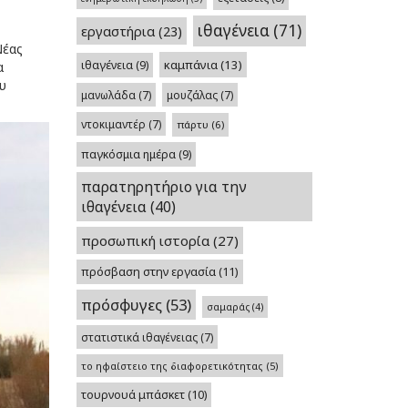
ιθαγένεια
(71)
εργαστήρια
(23)
Νέας
καμπάνια
(13)
ιθαγένεια
(9)
α
υ
μανωλάδα
(7)
μουζάλας
(7)
ντοκιμαντέρ
(7)
πάρτυ
(6)
παγκόσμια ημέρα
(9)
παρατηρητήριο για την
ιθαγένεια
(40)
προσωπική ιστορία
(27)
πρόσβαση στην εργασία
(11)
πρόσφυγες
(53)
σαμαράς
(4)
στατιστικά ιθαγένειας
(7)
το ηφαίστειο της διαφορετικότητας
(5)
τουρνουά μπάσκετ
(10)