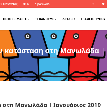
υ Ιθαγένειας
ΦΕΚ
e-paravolo
Faceb
ΠΟΙΟΊ ΕΊΜΑΣΤΕ
ΤΙ ΚΆΝΟΥΜΕ
ΔΡΆΣΕΙΣ
ΓΡΑΦΕΙΟ ΤΥΠΟΥ
ν κατάσταση στη Μανωλάδα | 
 στη Μανωλάδα | Ιανουάριος 2019