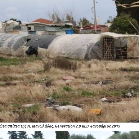
τα σπίτια της Ν. Μανωλάδας. Generation 2.0 RED -Ιανουάριος 2019