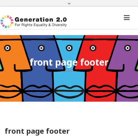
Πορεία Φακέλου Πολίτη Τρίτης Χώρας
Πορεία Φακέλου Ιθαγένειας
ΦΕΚ
e-paravolo
Facebook
Twitter
Instagram
Youtube
Linkedin
front page footer
front page footer